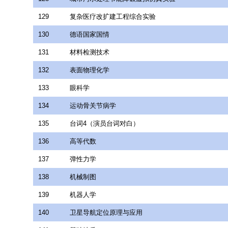
129
复杂医疗改扩建工程综合实验
130
德语国家国情
131
材料检测技术
132
表面物理化学
133
眼科学
134
运动骨关节病学
135
台词4（演员台词对白）
136
高等代数
137
弹性力学
138
机械制图
139
机器人学
140
卫星导航定位原理与应用