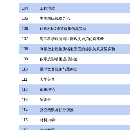
104
工程地质
105
中国国际战略导论
106
计算机I/O通道虚拟仿真实验
107
海底科学观测网组网观测虚拟仿真实验
108
测量放射性物质辐射强度的虚拟仿真居里实验
109
数字皮影动画虚拟实验
110
足球竞赛规则与裁判法
111
大学美育
112
军事理论
113
演讲学
114
复变函数与积分变换
115
材料力学