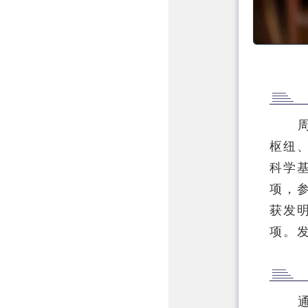
枢纽
科学
项，参
获发
项。发