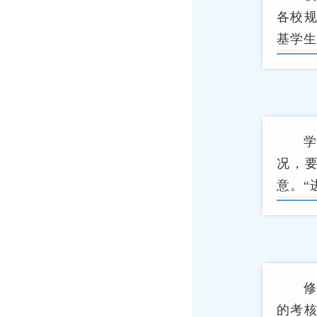
各校
基学生
况，
意。“
修
的考