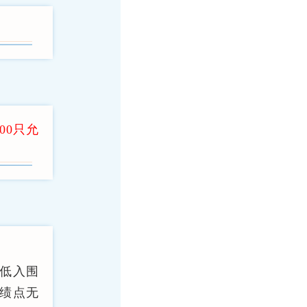
:00只允
。
最低入围
围绩点无