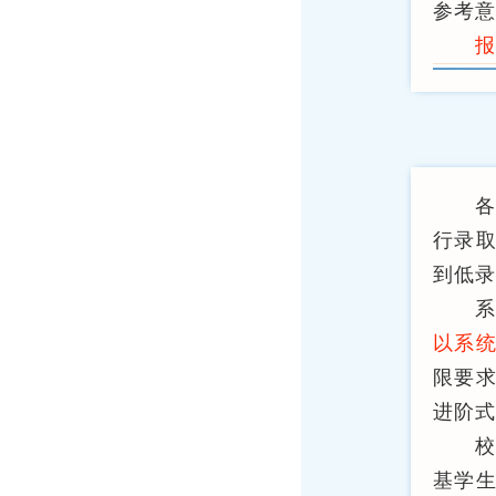
参考意
报
行录取
到低录
以系
限要
进阶式
基学