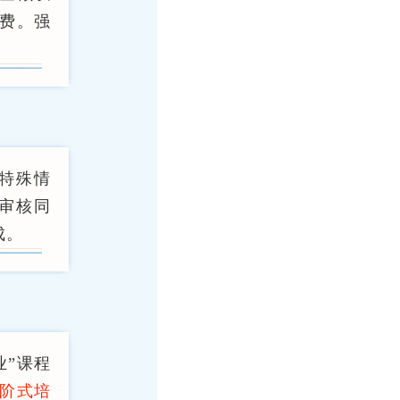
费。强
特殊情
审核同
成。
业”课程
阶式培