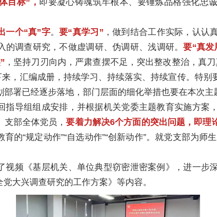
具体目标”，
即要凝心铸魂筑牢根本、要锤炼品格强化忠
出一个“真”字
。
要“真学习”
，做到结合工作实际，认认
入的调查研究，不做虚调研、伪调研、浅调研。
要“真发
”
，坚持刀刃向内，严肃查摆不足，突出整改整治，真刀
下来，汇编成册，持续学习、持续落实、持续宣传。特别
规划部署已经逐步落地，部门层面的细化举措也要在本次主
回指导组组成安排，并根据机关党委主题教育实施方案
、支部全体党员，
要着力解决6个方面的突出问题，即理
育的“规定动作”“自选动作”“创新动作”。就党支部为师
了视频《基层机关、单位典型窃密泄密案例》，进一步
全党大兴调查研究的工作方案》等内容。