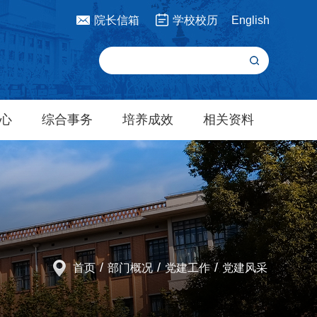
院长信箱
学校校历
English
心
综合事务
培养成效
相关资料
/
/
/
首页
部门概况
党建工作
党建风采