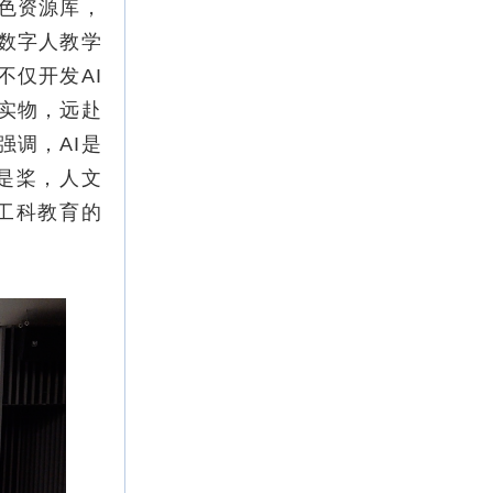
特色资源库，
数字人教学
仅开发AI
实物，远赴
强调，AI是
是桨，人文
工科教育的