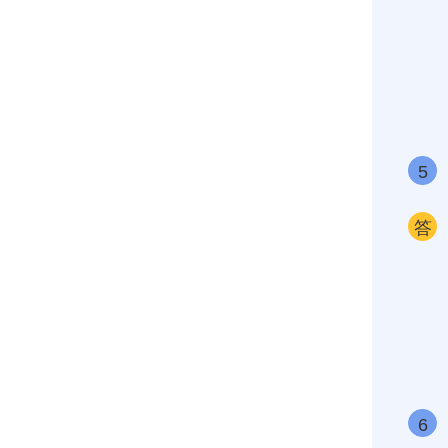
5
答
6