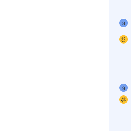
8
答
9
答