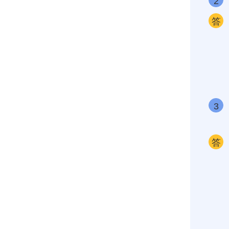
2
答
3
答